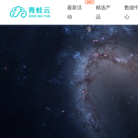
最新活
精选产
数据
动
品
心