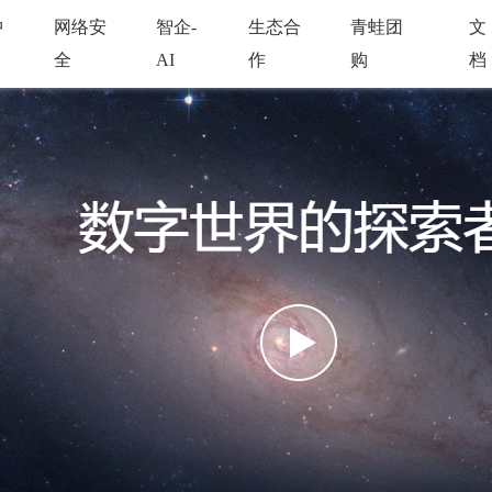
中
网络安
智企-
生态合
青蛙团
文
全
AI
作
购
档