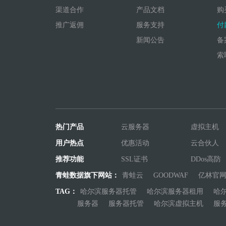
渠道合作
产品文档
购
推广返佣
服务支持
付
新闻公告
备
索
热门产品
云服务器
虚拟主机
用户热点
优惠活动
云合伙人
推荐功能
SSL证书
DDos高防
青蛙数据旗下网站：
青蛙云
GOODWAF
亿林官
TAG：
哈尔滨服务器托管
哈尔滨服务器租用
哈
服务器
服务器托管
哈尔滨虚拟主机
服