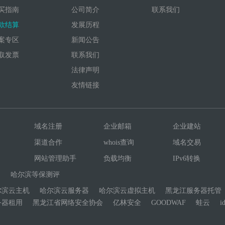
买指南
公司简介
联系我们
款结算
发展历程
案专区
新闻公告
取发票
联系我们
法律声明
友情链接
域名注册
企业邮箱
企业建站
渠道合作
whois查询
域名交易
网站管理助手
负载均衡
IPv6转换
网
哈尔滨等保测评
尔滨云主机
哈尔滨云服务器
哈尔滨云虚拟主机
黑龙江服务器托管
务器租用
黑龙江省网络安全协会
亿林安全
GOODWAF
蛙云
i