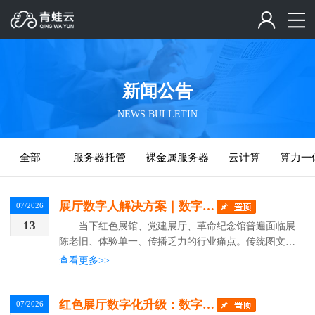
新闻公告
NEWS BULLETIN
全部
服务器托管
裸金属服务器
云计算
算力一
展厅数字人解决方案｜数字先烈沉浸式红色AI短剧剧场
07/2026
13
当下红色展馆、党建展厅、革命纪念馆普遍面临展
陈老旧、体验单一、传播乏力的行业痛点。传统图文展
板、静态文物、人工讲解的模式，难以适配新时代青少
查看更多>>
年研学、政企党建团建的教育需求，存在代入感弱、记
忆点差、...
红色展厅数字化升级：数字人先烈沉浸式互动短剧方案
07/2026