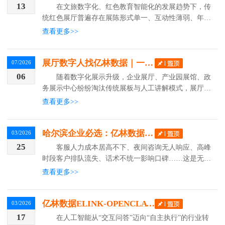
13
在文旅数字化、红色教育智能化的发展趋势下，传
统红色展厅普遍存在展陈形式单一、互动性薄弱、年轻
受众吸引力不足等问题。固化的展板展示、被动的讲解
查看更多>>
模式，难以让参观者深度共情红色历史。红色展厅数字
化升级成...
展厅数字人找亿林数据｜一站式企业展馆智能讲解解决方案
07/2026
06
随着数字化展示升级，企业展厅、产业园展馆、政
务展示中心纷纷淘汰传统展板与人工讲解模式，展厅 A
I 数字人成为提升品牌质感、降低运营成本的核心数字
查看更多>>
化工具。不少企业在筛选展厅数字人服务商时陷入选择
难题...
哈尔滨企业必选：亿林数据AI智能客服，降本增效稳客源，本地服务更靠谱
03/2026
25
客服人力成本居高不下、夜间咨询无人响应、高峰
时段客户排队流失、话术不统一影响口碑……这是无数
哈尔滨本地企业的共同痛点。不管是电商门店、本地服
查看更多>>
务商、政务配套企业，还是金融、教育、实体商户，客
户服务效...
亿林数据ELINK-OPENCLAW：以开源智能体，激活企业数字化新效能
03/2026
17
在人工智能从“交互问答”迈向“自主执行”的行业转