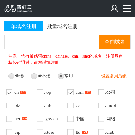
单域名注册
批量域名注册
查询域名
注意：含有敏感词china、chinese、chn、sino的域名，注册局审
核较难通过，请您谨慎注册！
全选
全不选
常用
设置常用后缀
.cn
.top
.com
.公司
.biz
.info
.cc
.mobi
.net
.gov.cn
.中国
.网络
.vip
.store
.ltd
.club